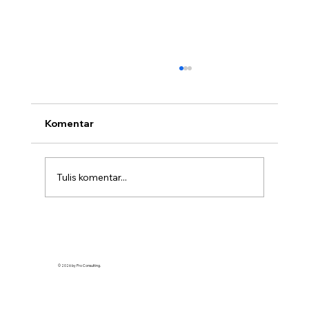
Komentar
Tulis komentar...
Apa Itu Laporan Posisi Keuangan? Ini
Pengertian dan Manfaatnya untuk
Bisnis
© 2026 by Pro Consulting.