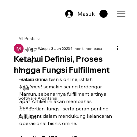
Masuk
All Posts
Marry Waspia
3 Jun 2023
1 menit membaca
All Posts
Ketahui Definisi, Proses
Keuangan
hingga Fungsi Fulfillment
Bisnis
Dalam dunia bisnis online, istilah 
Pemasaran
fulfillment
 semakin sering terdengar. 
Pajak
Namun, sebenarnya fulfillment artinya 
Software Akuntansi
apa? Artikel ini akan membahas 
Promo
pengertian, fungsi, serta peran penting 
fulfillment dalam mendukung kelancaran 
Accurate
operasional bisnis online.