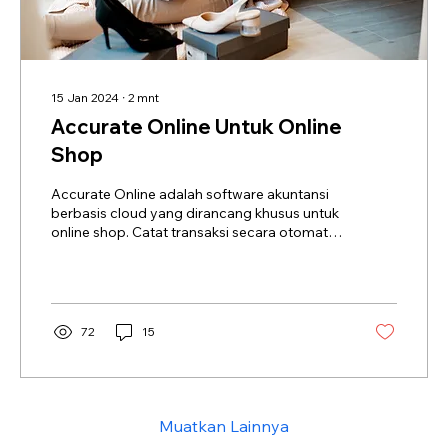
15 Jan 2024
∙
2
mnt
Accurate Online Untuk Online
Shop
Accurate Online adalah software akuntansi
berbasis cloud yang dirancang khusus untuk
online shop. Catat transaksi secara otomatis,
kelola stok, buat laporan keuangan, dan
integrasi langsung dengan marketplace
seperti Shopee, Tokopedia, hingga TikTok.
Mudah digunakan bahkan tanpa latar
belakang akuntansi!
72
15
Muatkan Lainnya