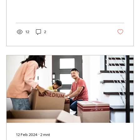
12
2
12 Feb 2024
∙
2
mnt