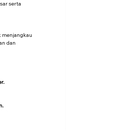
ar serta 
uk menjangkau 
an dan 
r.
n.