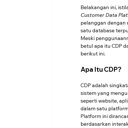
Belakangan ini, istil
Customer Data Pla
pelanggan dengan m
satu database terpu
Meski penggunaann
betul apa itu CDP 
berikut ini.
Apa Itu CDP?
CDP adalah singkata
sistem yang mengum
seperti website, ap
dalam satu platform
Platform ini diran
berdasarkan intera