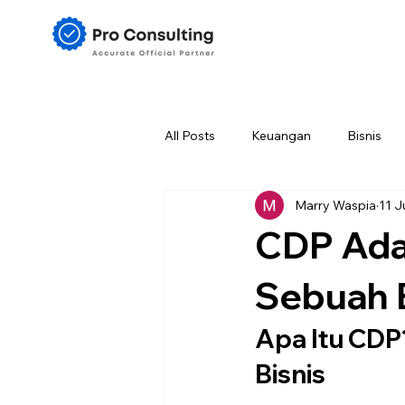
All Posts
Keuangan
Bisnis
Marry Waspia
11 J
CDP Adal
Sebuah B
Apa Itu CDP
Bisnis