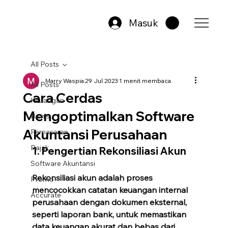
Masuk
All Posts
Marry Waspia
29 Jul 2023
1 menit membaca
All Posts
Cara Cerdas
Keuangan
Mengoptimalkan Software
Bisnis
Akuntansi Perusahaan
Pemasaran
Pajak
1. Pengertian Rekonsiliasi Akun
Software Akuntansi
Rekonsiliasi akun adalah proses 
Promo
mencocokkan catatan keuangan internal 
Accurate
perusahaan dengan dokumen eksternal, 
seperti laporan bank, untuk memastikan 
data keuangan akurat dan bebas dari 