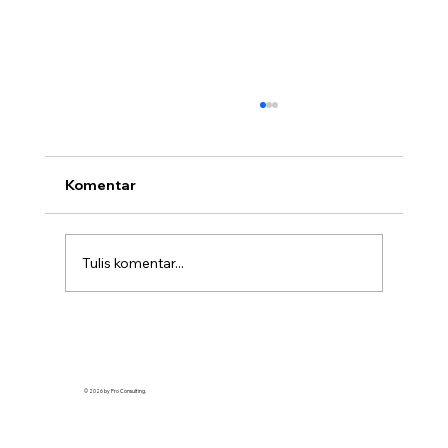
Komentar
Tulis komentar...
Apa Itu Laporan Posisi Keuangan? Ini
Pengertian dan Manfaatnya untuk
Bisnis
© 2026 by Pro Consulting.