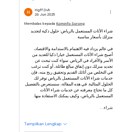
Hgff Dvh
26 Jun 2025
Membalas kepada
Kominfo Sorong
شراء الأثاث المستعمل بالرياض: حلول ذكية لتجديد 
منزلك بأسعار مناسبة
في عالم يزداد فيه الاهتمام بالاستدامة والاقتصاد، 
أصبح شراء الأثاث المستعمل خيارا ذكيا للعديد من 
الأسر والأفراد في الرياض. سواء كنت تبحث عن 
تجديد منزلك دون إنفاق مبالغ طائلة، أو كنت ترغب 
في التخلص من أثاثك القديم وتحقيق ربح منه، فإن 
خدمات شراء الأثاث المستعمل بالرياض توفر لك 
الحلول المثالية. في هذه المقالة، سنستعرض بالتفصيل 
كل ما تحتاج معرفته عن خدمات شراء الأثاث 
المستعمل بالرياض، وكيف يمكنك الاستفادة منها.
شراء…
Tampilkan Lengkap