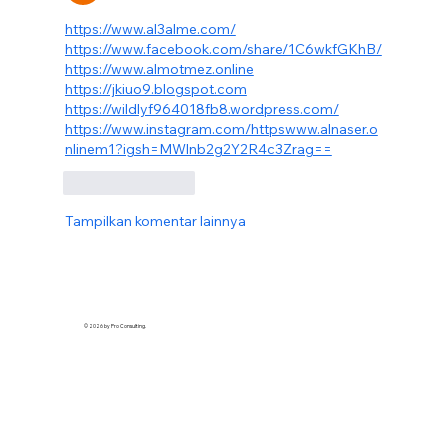
https://www.al3alme.com/
https://www.facebook.com/share/1C6wkfGKhB/
https://www.almotmez.online
https://jkiuo9.blogspot.com
https://wildlyf964018fb8.wordpress.com/
https://www.instagram.com/httpswww.alnaser.o
nlinem1?igsh=MWlnb2g2Y2R4c3Zrag==
Suka
Balas
Tampilkan komentar lainnya
© 2026 by Pro Consulting.