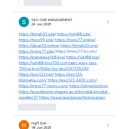
Suka
Balas
SEO ONE MANAGEMENT
24 Jun 2025
https://timah33.site/
https://juhi88.site/
https://toro99.site/
https://mino77.online/
https://dinar33.online/
https://timah33.org/
https://mino77.site/
https://mino77.it.com/
https://pandawa168.live/
https://juhi88.top/
https://juhi88-bvx700.com/apc-easy-ups-
700va-bvx700lui-ms-sku3337225249
https://exo123.net/
https://exo123-
bhinneka.com/
https://exo123-3420.com/
https://mino77-news.com/
https://slimeslot.live/
https://pusatbisnis.stiapen.ac.id/produk/produk_
reseller/27
https://www.laja.la/user/totowuhan/
Suka
Balas
Hgff Dvh
18 Jun 2025