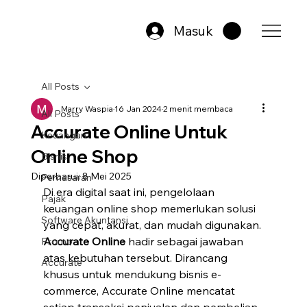
Masuk
All Posts
Marry Waspia
16 Jan 2024
2 menit membaca
All Posts
Accurate Online Untuk
Keuangan
Online Shop
Bisnis
Diperbarui:
8 Mei 2025
Pemasaran
Di era digital saat ini, pengelolaan 
Pajak
keuangan online shop memerlukan solusi 
Software Akuntansi
yang cepat, akurat, dan mudah digunakan. 
Accurate Online
 hadir sebagai jawaban 
Promo
atas kebutuhan tersebut. Dirancang 
Accurate
khusus untuk mendukung bisnis e-
commerce, Accurate Online mencatat 