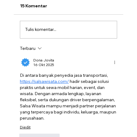
15 Komentar
Tulis komentar...
Terbaru
7 Kelebihan Accurate Dibanding
Software Akuntansi Lain, Ini Buktinya!
Dona Jovita
16 Okt 2025
Di antara banyak penyedia jasa transportasi, 
https://salsawisata.com/
 hadir sebagai solusi 
praktis untuk sewa mobil harian, event, dan 
wisata. Dengan armada lengkap, layanan 
fleksibel, serta dukungan driver berpengalaman, 
Salsa Wisata mampu menjadi partner perjalanan 
yang terpercaya bagi individu, keluarga, maupun 
perusahaan.
Diedit