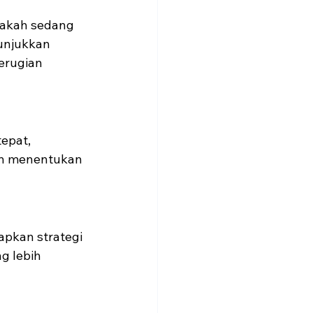
akah sedang 
nunjukkan 
erugian 
epat, 
an menentukan 
pkan strategi 
g lebih 