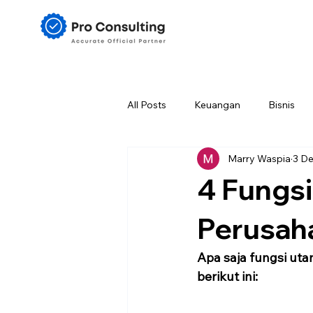
All Posts
Keuangan
Bisnis
Marry Waspia
3 D
4 Fungs
Perusah
Apa saja fungsi ut
berikut ini: