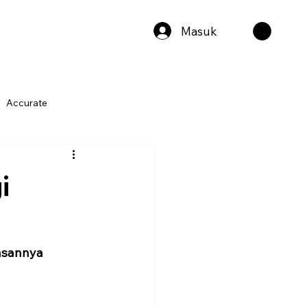
Masuk
Accurate
i
asannya 