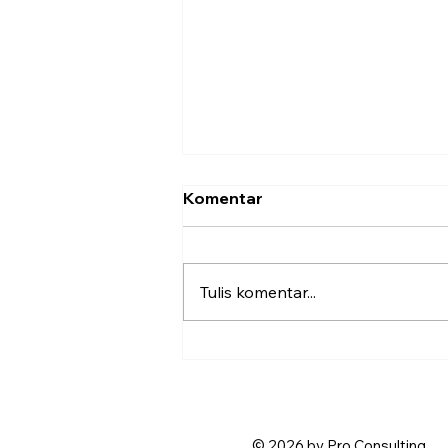
Komentar
Tulis komentar...
Invoice Adalah Dokumen
Wajib Bisnis, Ini Penjelasan
Lengkapnya
© 2026 by Pro Consulting.